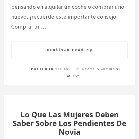
pensando en alquilar un coche o comprar uno
nuevo, ¡recuerde este importante consejo!
Comprar un…
continue reading
On
Posted In
Varios
Leave A Comment
¿Cuándo
Es
207
Mejor
Comprar
O
Alquilar
Un
Coche
En
España?
Lo Que Las Mujeres Deben
Saber Sobre Los Pendientes De
Novia