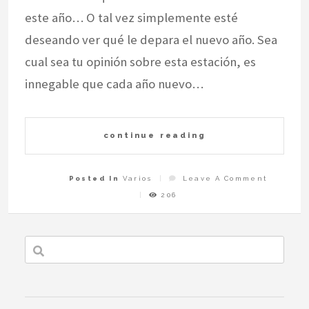
este año… O tal vez simplemente esté
deseando ver qué le depara el nuevo año. Sea
cual sea tu opinión sobre esta estación, es
innegable que cada año nuevo…
continue reading
On
Posted In
Varios
Leave A Comment
Hechizo
De
206
Año
Nuevo
Para
Atraer
El
Amor
A
Tu
Vida