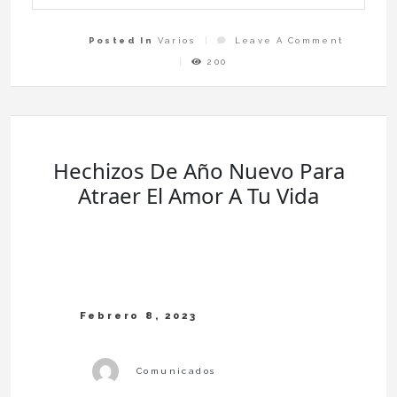
On
Posted In
Varios
Leave A Comment
Lo
Que
200
Las
Mujeres
Deben
Saber
Sobre
Los
Pendie
De
Novia
Hechizos De Año Nuevo Para
Atraer El Amor A Tu Vida