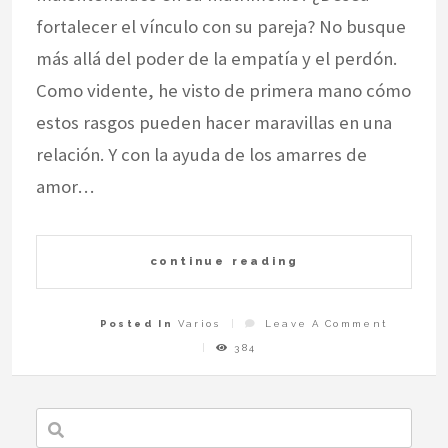
fortalecer el vínculo con su pareja? No busque
más allá del poder de la empatía y el perdón.
Como vidente, he visto de primera mano cómo
estos rasgos pueden hacer maravillas en una
relación. Y con la ayuda de los amarres de
amor…
continue reading
On
Posted In
Varios
Leave A Comment
Cómo
Los
384
Expertos
Vidente
En
Relacio
Ayudan
A
Las
Parejas
A
Manten
La