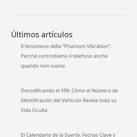
Pasión
En
El
Matrimo
Después
De
Las
Adversi
Últimos artículos
Il fenomeno della “Phantom Vibration”:
Perché controlliamo il telefono anche
quando non suona
Decodificando el VIN: Cómo el Número de
Identificación del Vehículo Revela toda su
Vida Oculta
El Calendario de la Suerte: Fechas Clave y