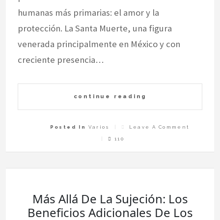
humanas más primarias: el amor y la
protección. La Santa Muerte, una figura
venerada principalmente en México y con
creciente presencia…
continue reading
On
Posted In
Varios
Leave A Comment
La
Santa
110
Muerte
Y
Alicia
Collado:
Sinergia
En
Rituales
De
Amor
Y
Protecci
Más Allá De La Sujeción: Los
Beneficios Adicionales De Los