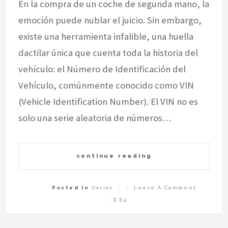
En la compra de un coche de segunda mano, la
emoción puede nublar el juicio. Sin embargo,
existe una herramienta infalible, una huella
dactilar única que cuenta toda la historia del
vehículo: el Número de Identificación del
Vehículo, comúnmente conocido como VIN
(Vehicle Identification Number). El VIN no es
solo una serie aleatoria de números…
continue reading
On
Posted In
Varios
Leave A Comment
Decodifi
El
64
VIN:
Cómo
El
Número
De
Identifi