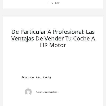
Allá
120
De
La
Sujeción
Los
Benefici
Adiciona
De
Los
Bloques
De
Ventosas
NYB
Ibérica
De Particular A Profesional: Las
Para
Homag
Y
Ventajas De Vender Tu Coche A
Biesse
(Durabil
Manteni
HR Motor
Etc.)