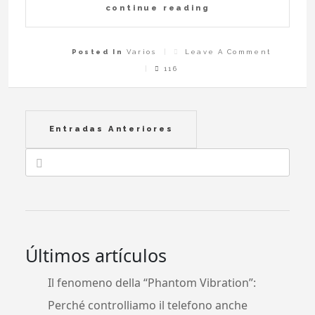
continue reading
On
Posted In
Varios
Leave A Comment
El
Hachís
116
En
El
Siglo
XXI:
Tendenc
Y
Novedad
Navegación
Entradas Anteriores
de
entradas
Últimos artículos
Il fenomeno della “Phantom Vibration”:
Perché controlliamo il telefono anche