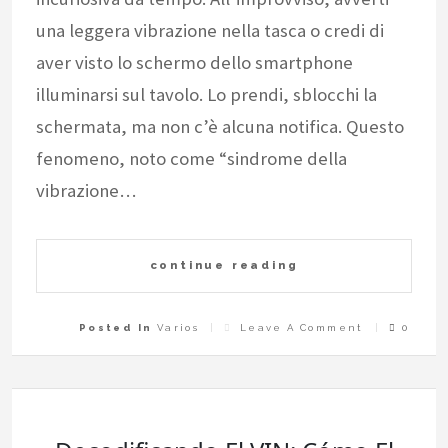
una leggera vibrazione nella tasca o credi di
aver visto lo schermo dello smartphone
illuminarsi sul tavolo. Lo prendi, sblocchi la
schermata, ma non c’è alcuna notifica. Questo
fenomeno, noto come “sindrome della
vibrazione…
continue reading
On
Posted In
Varios
Leave A Comment
0
Il
Fenomeno
Della
“Phantom
Vibration”:
Perché
Controlliam
Il
Telefono
Anche
Quando
Non
Suona