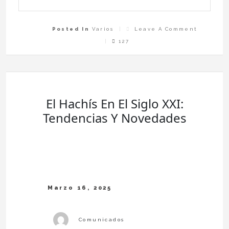
On
Posted In
Varios
Leave A Comment
De
Particul
127
A
Profesio
Las
Ventajas
De
Vender
Tu
Coche
A
HR
Motor
El Hachís En El Siglo XXI:
Tendencias Y Novedades