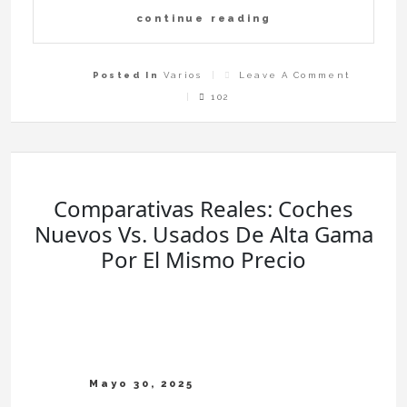
continue reading
On
Posted In
Varios
Leave A Comment
De
Cero
102
A
Seminue
Las
Berlinas
Que
Conserv
Su
Atractiv
En
El
Mercado
De
Ocasión
Comparativas Reales: Coches
Nuevos Vs. Usados De Alta Gama
Por El Mismo Precio