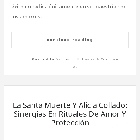
éxito no radica únicamente en su maestría con
los amarres…
continue reading
On
Posted In
Varios
Leave A Comment
Alicia
Collado:
94
Opinion
Que
Revelan
Su
Ética
Inquebr
Frente
A
La
Compete
La Santa Muerte Y Alicia Collado:
Sinergias En Rituales De Amor Y
Protección