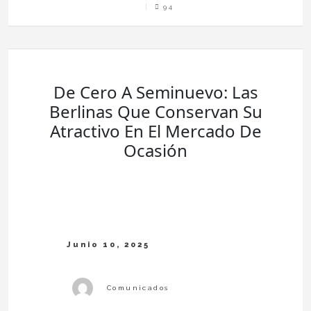
Calendar
94
De
La
Suerte:
Fechas
Clave
Y
Consejos
Para
Tu
Compra
De
Lotería
De
De Cero A Seminuevo: Las
Navidad
Online
Berlinas Que Conservan Su
Atractivo En El Mercado De
Ocasión