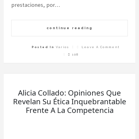
prestaciones, por…
continue reading
On
Posted In
Varios
Leave A Comment
Comparat
Reales:
108
Coches
Nuevos
Vs.
Usados
De
Alta
Gama
Por
El
Mismo
Precio
Alicia Collado: Opiniones Que
Revelan Su Ética Inquebrantable
Frente A La Competencia