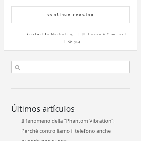
continue reading
On
Posted In
Marketing
Leave A Comment
Poten
Tu
314
Sitio
Web
Con
Manda
Soluti
Últimos artículos
Il fenomeno della “Phantom Vibration”:
Perché controlliamo il telefono anche
quando non suona